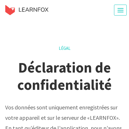
Zum
Inhalt
springen
LÉGAL
Déclaration de
confidentialité
Vos données sont uniquement enregistrées sur
votre appareil et sur le serveur de «LEARNFOX».
En tant qu’éditeur de l’application, nous n’avons